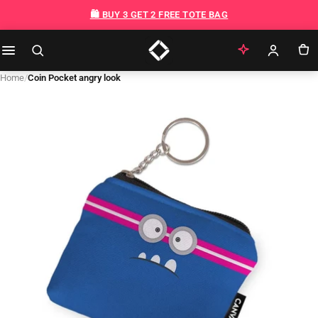
Skip to content
🛍️ BUY 3 GET 2 FREE TOTE BAG
Home
/
Coin Pocket angry look