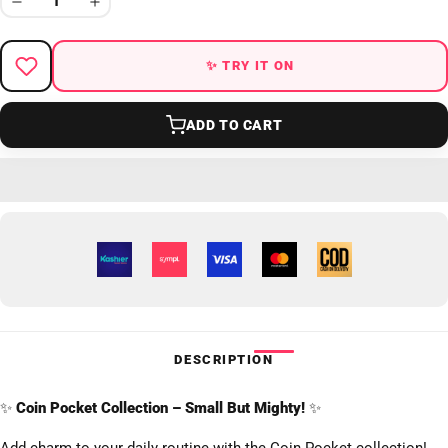
✨ TRY IT ON
ADD TO CART
DESCRIPTION
✨
Coin Pocket Collection – Small But Mighty!
✨
Add charm to your daily routine with the Coin Pocket collection!